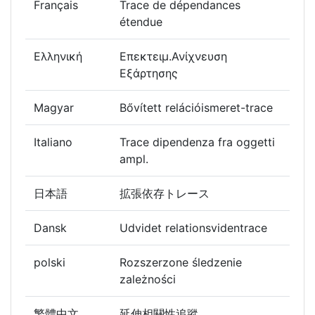
Français
Trace de dépendances
étendue
Ελληνική
Επεκτειμ.Ανίχνευση
Εξάρτησης
Magyar
Bővített relációismeret-trace
Italiano
Trace dipendenza fra oggetti
ampl.
日本語
拡張依存トレース
Dansk
Udvidet relationsvidentrace
polski
Rozszerzone śledzenie
zależności
繁體中文
延伸相關性追蹤