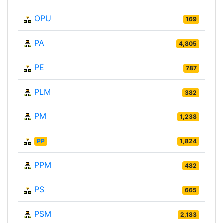
OPU
169
PA
4,805
PE
787
PLM
382
PM
1,238
PP
1,824
PPM
482
PS
665
PSM
2,183