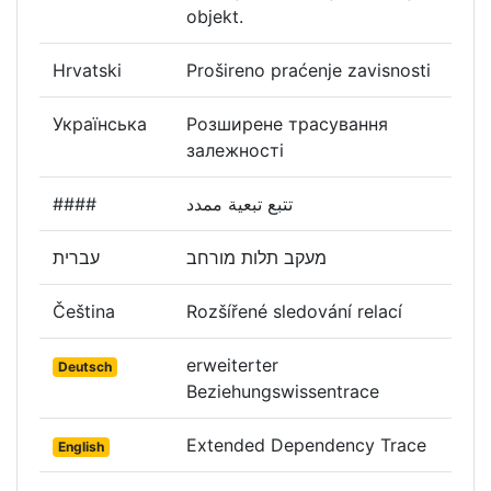
objekt.
Hrvatski
Prošireno praćenje zavisnosti
Українська
Розширене трасування
залежності
####
تتبع تبعية ممدد
מעקב תלות מורחב
עברית
Čeština
Rozšířené sledování relací
erweiterter
Deutsch
Beziehungswissentrace
Extended Dependency Trace
English