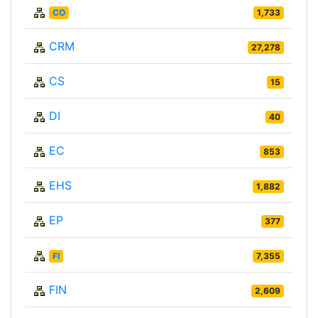
CO
1,733
CRM
27,278
CS
15
DI
40
EC
853
EHS
1,882
EP
377
FI
7,355
FIN
2,609