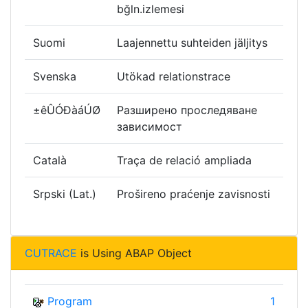
bğln.izlemesi
Suomi
Laajennettu suhteiden jäljitys
Svenska
Utökad relationstrace
±êÛÓÐàáÚØ
Разширено проследяване
зависимост
Català
Traça de relació ampliada
Srpski (Lat.)
Prošireno praćenje zavisnosti
CUTRACE
is Using ABAP Object
Program
1