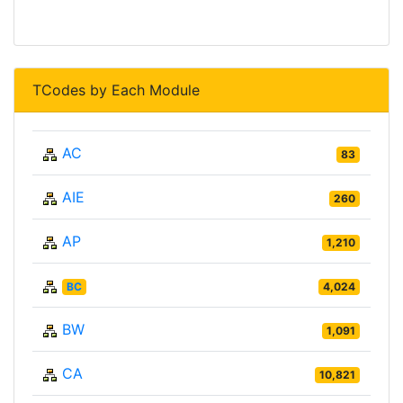
TCodes by Each Module
AC
83
AIE
260
AP
1,210
BC
4,024
BW
1,091
CA
10,821