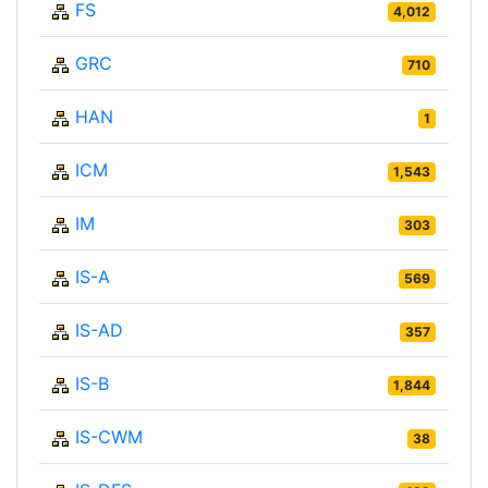
FS
4,012
GRC
710
HAN
1
ICM
1,543
IM
303
IS-A
569
IS-AD
357
IS-B
1,844
IS-CWM
38