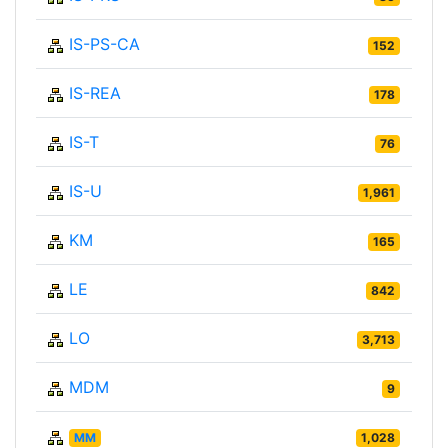
IS-PS-CA
152
IS-REA
178
IS-T
76
IS-U
1,961
KM
165
LE
842
LO
3,713
MDM
9
MM
1,028