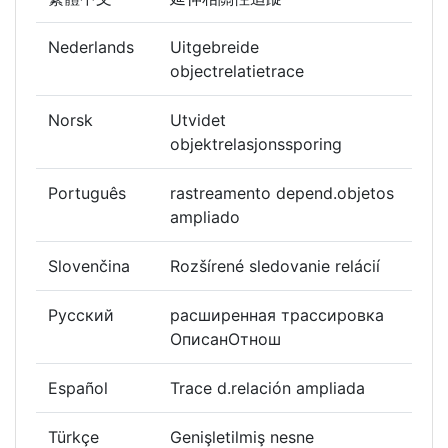
Nederlands
Uitgebreide
objectrelatietrace
Norsk
Utvidet
objektrelasjonssporing
Português
rastreamento depend.objetos
ampliado
Slovenčina
Rozšírené sledovanie relácií
Русский
расширенная трассировка
ОписанОтнош
Español
Trace d.relación ampliada
Türkçe
Genişletilmiş nesne