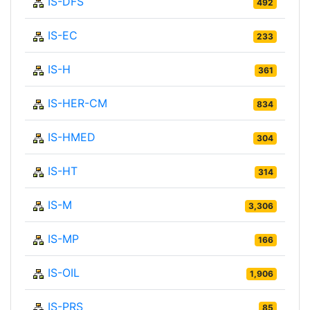
IS-DFS
492
IS-EC
233
IS-H
361
IS-HER-CM
834
IS-HMED
304
IS-HT
314
IS-M
3,306
IS-MP
166
IS-OIL
1,906
IS-PRS
85