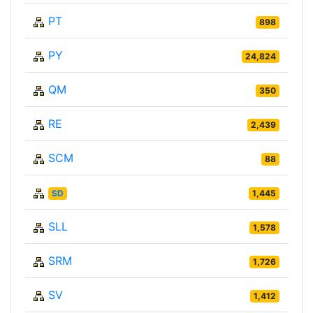
PT
898
PY
24,824
QM
350
RE
2,439
SCM
88
SD
1,445
SLL
1,578
SRM
1,726
SV
1,412